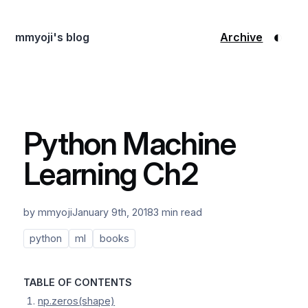
◐
mmyoji's blog
Archive
Python Machine
Learning Ch2
by mmyoji
January 9th, 2018
3 min read
python
ml
books
TABLE OF CONTENTS
np.zeros(shape)