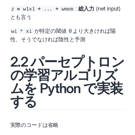
:
総入力
(net input)
z = w1x1 + ... + wmxm
とも言う
が特定の閾値
より大きければ陽
wi * xi
θ
性、そうでなければ陰性と予測
2.2 パーセプトロン
の学習アルゴリズ
ムを Python で実装
する
実際のコードは省略