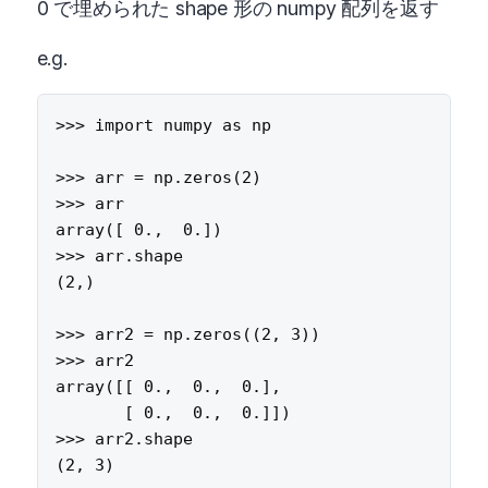
0 で埋められた shape 形の numpy 配列を返す
e.g.
>>> import numpy as np

>>> arr = np.zeros(2)

>>> arr

array([ 0.,  0.])

>>> arr.shape

(2,)

>>> arr2 = np.zeros((2, 3))

>>> arr2

array([[ 0.,  0.,  0.],

       [ 0.,  0.,  0.]])

>>> arr2.shape
